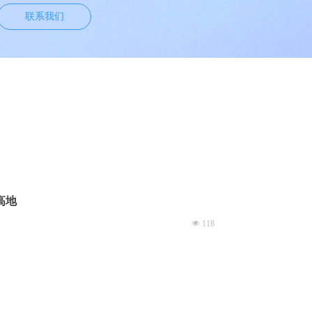
联系我们
高地
넶
118